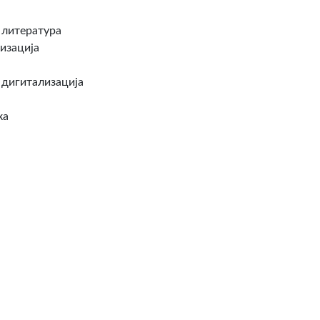
 литература
изација
 дигитализација
ка