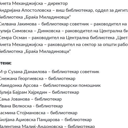
Анета Механджијска – директор
Андријана Апостоловска – виш библиотекар, оддел за дигит
библиотека „Браќа Миладиновци“
Силвана Јакимова – библиотекар советник – раководител на
Јулија Симовска – Динковска – раководител на Централна 
Семра Осман – раководител на Централна библиотека „Цве
Анета Механджијска – раководител на сектор за општи работ
библиотека „Браќа Миладиновци“
тени:
М-р Сузана Данаилова – библиотекар советник
Снежана Георгиевска – библиотекар
Македонка Арсова – библиотекарски помошник
Хулија Бајрам Хајредин – библиотекар
Сања Јованова – библиотекар
Ивана Велкоска - библиотекар
Јасмина Стојмановска – библиотекар
Билјана Аџиовска Панџарова – библиотекар
Валентина Малиќ-Андоновска – библиотекар