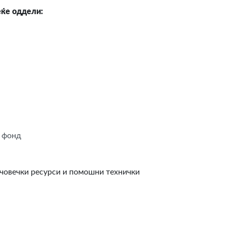
еќе оддели:
н фонд
 човечки ресурси и помошни технички