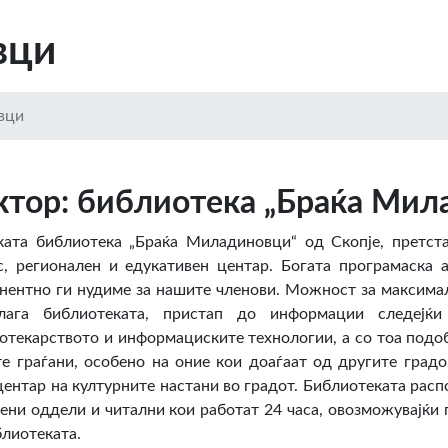
вци
вци
ктор: библиотека „Браќа Мил
ката библиотека „Браќа Миладиновци“ од Скопје, претст
с, регионален и едукативен центар. Богата програмаска 
нентно ги нудиме за нашите членови. Можност за максима
лага библиотеката, пристап до информации следејќ
отекарството и информациските технологии, а со тоа подо
те граѓани, особено на оние кои доаѓаат од другите град
центар на културните настани во градот. Библиотеката рас
ени оддели и читални кои работат 24 часа, овозможувајќи п
блиотеката.