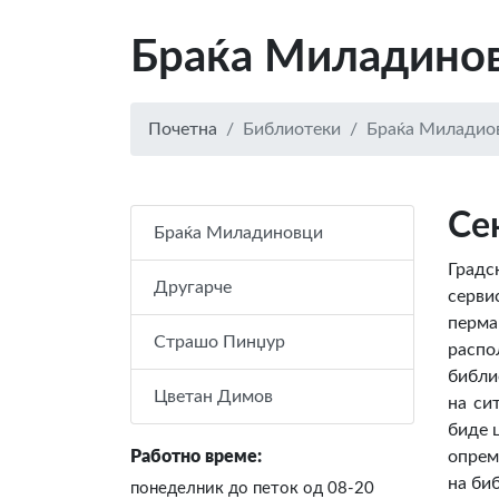
Браќа Миладино
Почетна
Библиотеки
Браќа Миладио
Се
Браќа Миладиновци
Градс
Другарче
серви
перма
Страшо Пинџур
распо
библи
Цветан Димов
на си
биде 
Работно време:
опрем
на би
понеделник до петок од 08-20