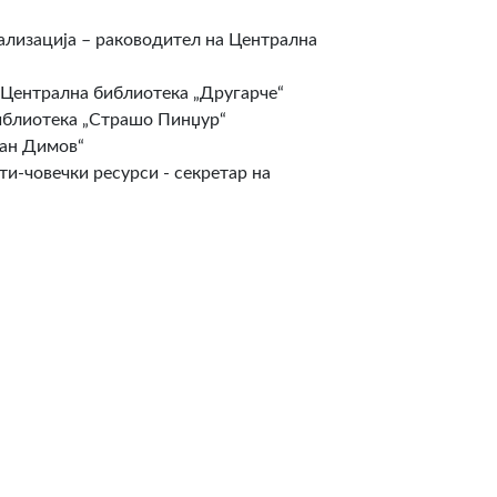
ализација – раководител на Централна
 Централна библиотека „Другарче“
библиотека „Страшо Пинџур“
тан Димов“
и-човечки ресурси - секретар на