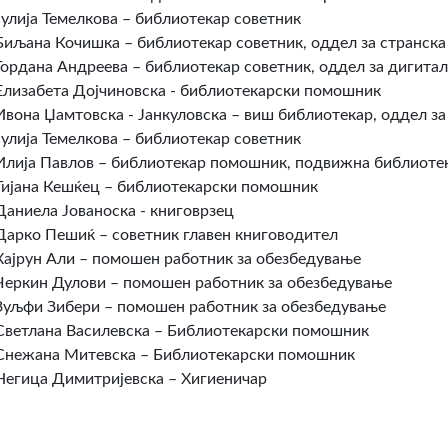
Јулија Темелкова – библиотекар советник
Биљана Кочишка – библиотекар советник, оддел за странска
Гордана Андреева – библиотекар советник, оддел за дигитал
Елизабета Дојчиновска - библиотекарски помошник
Ивона Џамтовска - Јанкуловска – виш библиотекар, оддел за
Јулија Темелкова – библиотекар советник
Илија Павлов – библиотекар помошник, подвижна библиоте
Тијана Кешќец – библиотекарски помошник
Даниела Јованоска - книговрзец
Дарко Пешиќ – советник главен книговодител
Хајрун Али – помошен работник за обезбедување
Черкин Дулови – помошен работник за обезбедување
Зуљфи Зибери – помошен работник за обезбедување
Светлана Василевска – Библиотекарски помошник
Снежана Митевска – Библиотекарски помошник
Негица Димитријевска – Хигиеничар