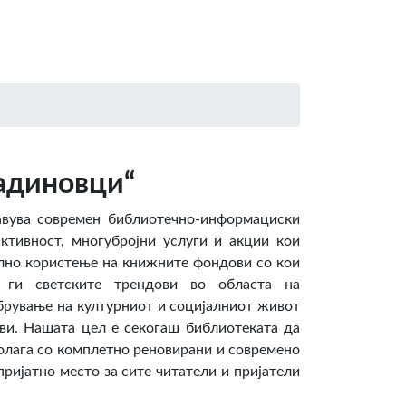
адиновци“
авува современ библиотечно-информациски
активност, многубројни услуги и акции кои
лно користење на книжните фондови со кои
и ги светските трендови во областа на
брување на културниот и социјалниот живот
ови. Нашата цел е секогаш библиотеката да
полага со комплетно реновирани и современо
ријатно место за сите читатели и пријатели