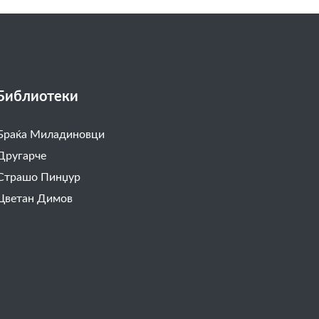
Библиотеки
Браќа Миладиновци
Другарче
Страшо Пинџур
Цветан Димов