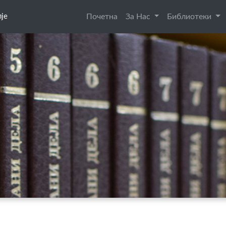
је
Почетна
За Нас
Библиотеки