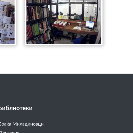
Библиотеки
Браќа Миладиновци
Другарче