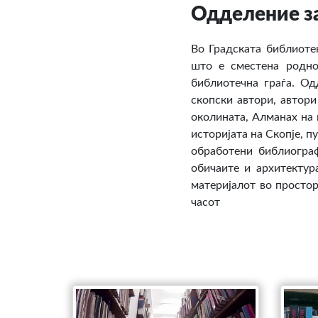
Одделение за
Во Градската библиоте
што е сместена роднок
библиотечна граѓа. Од
скопски автори, автори
околината, Алманах на г
историјата на Скопје, п
обработени библиограф
обичаите и архитектур
материјалот во простор
часот