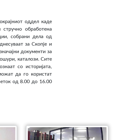
окрајниот оддел каде
и стручно обработена
ции, собрани дела од
днесуваат за Скопје и
 значајни документи за
рошури, каталози. Сите
знаат со историјата,
можат да го користат
еток од 8.00 до 16.00