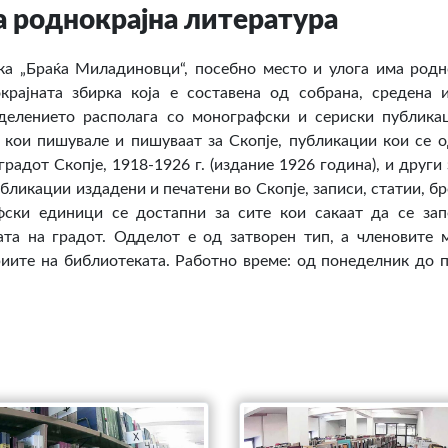
 роднокрајна литература
ка „Браќа Миладиновци“, посебно место и улога има родн
рајната збирка која е составена од собрана, средена 
делението располага со монографски и сериски публика
 кои пишувале и пишуваат за Скопје, публикации кои се о
радот Скопје, 1918-1926 г. (издание 1926 година), и други
убликации издадени и печатени во Скопје, записи, статии, б
ски единици се достапни за сите кои сакаат да се запо
ата на градот. Одделот е од затворен тип, а членовите 
иите на библиотеката. Работно време: од понеделник до п