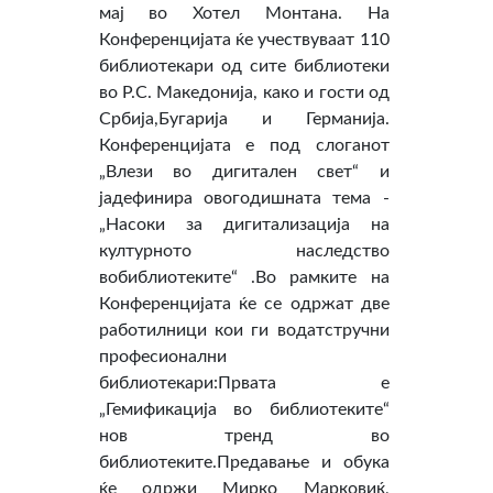
мај во Хотел Монтана. На
Конференцијата ќе учествуваат 110
библиотекари од сите библиотеки
во Р.С. Македонија, како и гости од
Србија,Бугарија и Германија.
Конференцијата е под слоганот
„Влези во дигитален свет“ и
јадефинира овогодишната тема -
„Насоки за дигитализација на
културното наследство
вобиблиотеките“ .Во рамките на
Конференцијата ќе се одржат две
работилници кои ги водатстручни
професионални
библиотекари:Првата е
„Гемификација во библиотеките“
нов тренд во
библиотеките.Предавање и обука
ќе одржи Мирко Марковиќ,