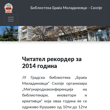
Библиотека Браќа Миладиновци - Скопје
Читател рекордер за
2014 година
ЈУ Градска библиотека „Браќа
Миладиновци“ Скопје организира
„Меѓународнаконференција на
библиотекари, иноватори и
креативци“ која оваа година ќе се
одрживо Крушево од 10ти до 12ти