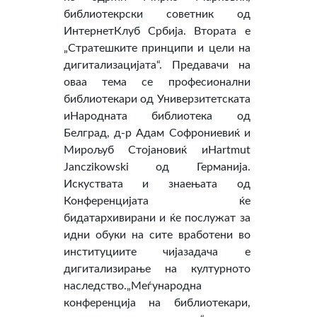
библиотекрски советник од
ИнтернетКлуб Србија. Втората е
„Стратешките принципи и цели на
дигитализацијата“. Предавачи на
оваа тема се професионални
библиотекари од Универзитетската
иНародната библиотека од
Белград, д-р Адам Софрониевиќ и
Мирољуб Стојановиќ иHartmut
Janczikowski од Германија.
Искуствата и знаењата од
Конференцијата ќе
бидатархивирани и ќе послужат за
идни обуки на сите вработени во
институциите чијазадача е
дигитализирање на културното
наследство.„Меѓународна
конференција на библиотекари,