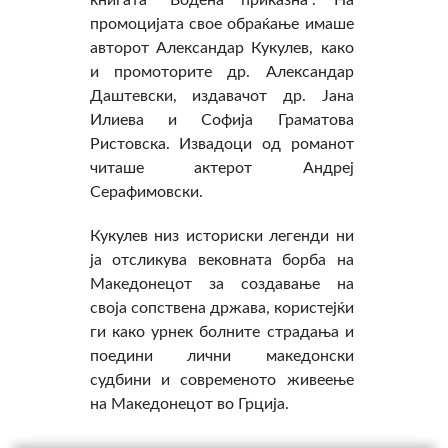
книгата “Водена приказна”. На
промоцијата свое обраќање имаше
авторот Александар Кукулев, како
и промоторите др. Александар
Даштевски, издавачот др. Јана
Илиева и Софија Граматова
Ристовска. Извадоци од романот
читаше актерот Андреј
Серафимовски.
Кукулев низ историски легенди ни
ја отсликува вековната борба на
Македонецот за создавање на
своја сопствена држава, користејќи
ги како урнек болните страдања и
поедини лични македонски
судбини и современото живеење
на Македонецот во Грција.