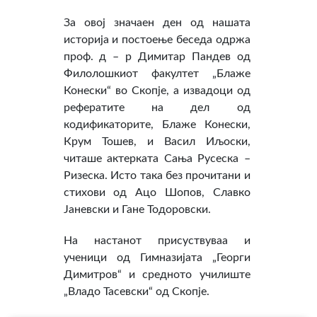
За овој значаен ден од нашата
историја и постоење беседа одржа
проф. д – р Димитар Пандев од
Филолошкиот факултет „Блаже
Конески“ во Скопје, а извадоци од
рефератите на дел од
кодификаторите, Блаже Конески,
Крум Тошев, и Васил Иљоски,
читаше актерката Сања Русеска –
Ризеска. Исто така без прочитани и
стихови од Ацо Шопов, Славко
Јаневски и Гане Тодоровски.
На настанот присуствуваа и
ученици од Гимназијата „Георги
Димитров“ и средното училиште
„Владо Тасевски“ од Скопје.